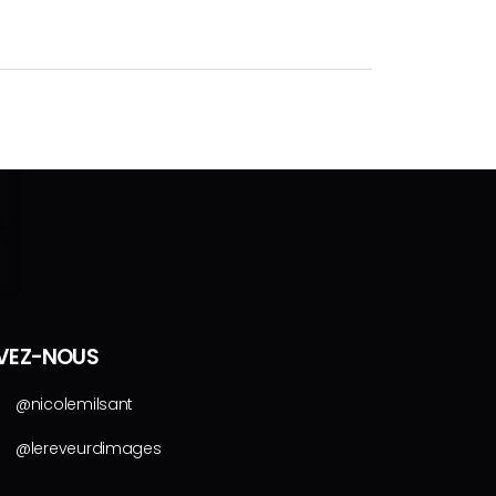
IVEZ-NOUS
@nicolemilsant
@lereveurdimages