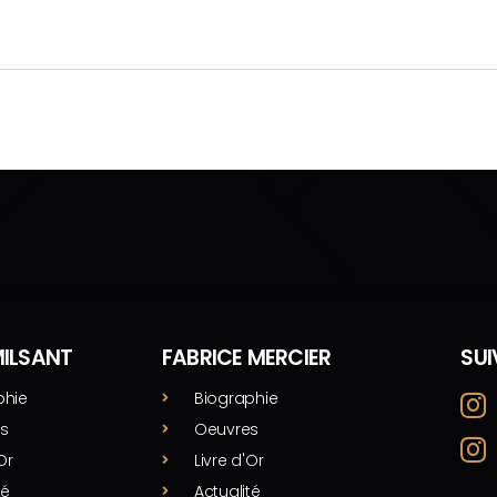
MILSANT
FABRICE MERCIER
SU
phie
Biographie
s
Oeuvres
Or
Livre d'Or
té
Actualité