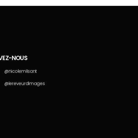
IVEZ-NOUS
@nicolemilsant
@lereveurdimages