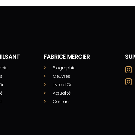
MILSANT
FABRICE MERCIER
SU
phie
Biographie
s
Oeuvres
Or
Livre d'Or
té
Actualité
t
Contact